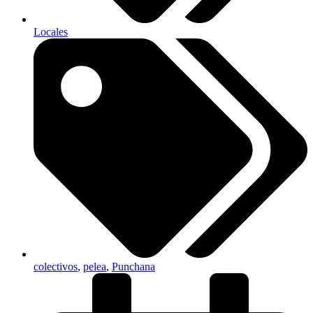
Locales
colectivos
,
pelea
,
Punchana