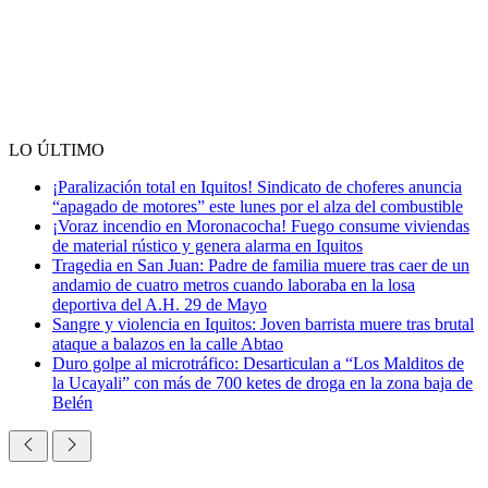
LO ÚLTIMO
¡Paralización total en Iquitos! Sindicato de choferes anuncia
“apagado de motores” este lunes por el alza del combustible
¡Voraz incendio en Moronacocha! Fuego consume viviendas
de material rústico y genera alarma en Iquitos
Tragedia en San Juan: Padre de familia muere tras caer de un
andamio de cuatro metros cuando laboraba en la losa
deportiva del A.H. 29 de Mayo
Sangre y violencia en Iquitos: Joven barrista muere tras brutal
ataque a balazos en la calle Abtao
Duro golpe al microtráfico: Desarticulan a “Los Malditos de
la Ucayali” con más de 700 ketes de droga en la zona baja de
Belén