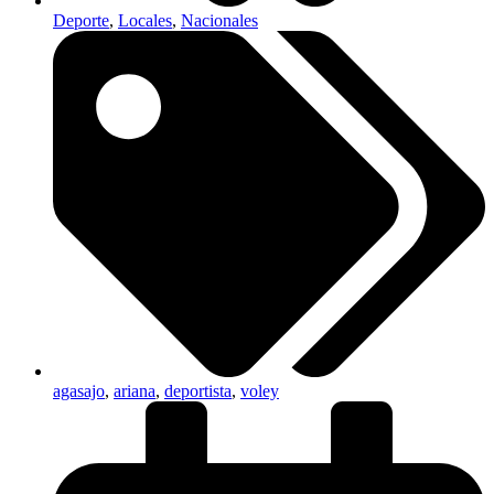
Deporte
,
Locales
,
Nacionales
agasajo
,
ariana
,
deportista
,
voley