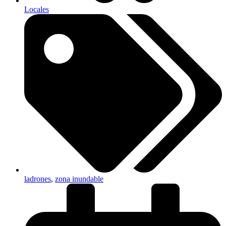
Locales
ladrones
,
zona inundable