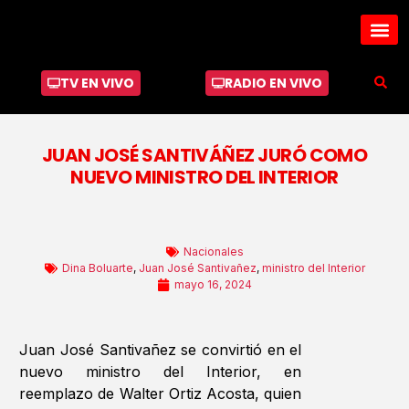
TV EN VIVO
RADIO EN VIVO
JUAN JOSÉ SANTIVÁÑEZ JURÓ COMO
NUEVO MINISTRO DEL INTERIOR
Nacionales
Dina Boluarte
,
Juan José Santivañez
,
ministro del Interior
mayo 16, 2024
Juan José Santivañez se convirtió en el
nuevo ministro del Interior, en
reemplazo de Walter Ortiz Acosta, quien