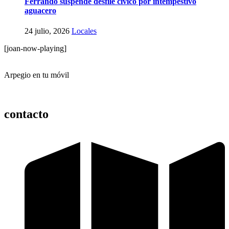
Ferrando suspende desfile cívico por intempestivo
aguacero
24 julio, 2026
Locales
[joan-now-playing]
Arpegio en tu móvil
contacto