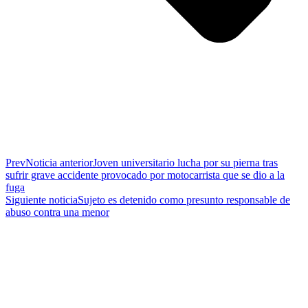
Prev
Noticia anterior
Joven universitario lucha por su pierna tras
sufrir grave accidente provocado por motocarrista que se dio a la
fuga
Siguiente noticia
Sujeto es detenido como presunto responsable de
abuso contra una menor