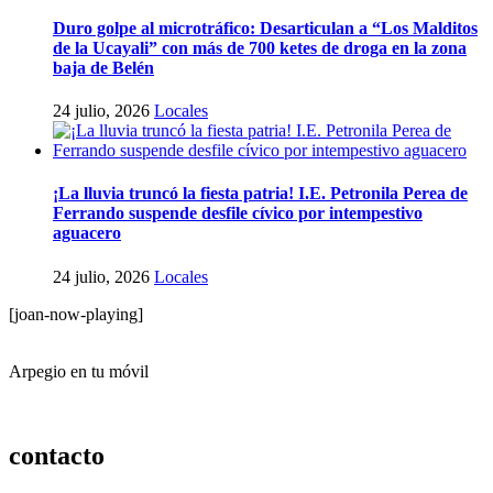
Duro golpe al microtráfico: Desarticulan a “Los Malditos
de la Ucayali” con más de 700 ketes de droga en la zona
baja de Belén
24 julio, 2026
Locales
¡La lluvia truncó la fiesta patria! I.E. Petronila Perea de
Ferrando suspende desfile cívico por intempestivo
aguacero
24 julio, 2026
Locales
[joan-now-playing]
Arpegio en tu móvil
contacto