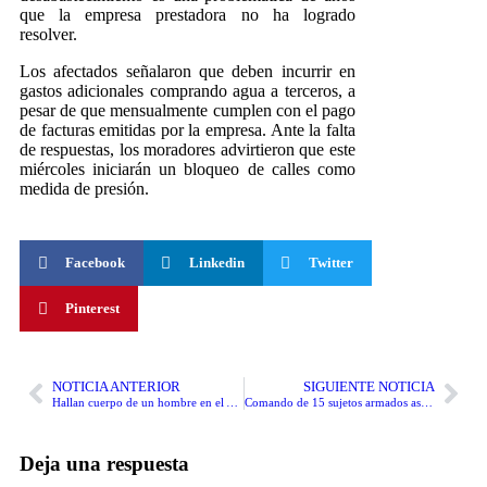
que la empresa prestadora no ha logrado
resolver.
Los afectados señalaron que deben incurrir en
gastos adicionales comprando agua a terceros, a
pesar de que mensualmente cumplen con el pago
de facturas emitidas por la empresa. Ante la falta
de respuestas, los moradores advirtieron que este
miércoles iniciarán un bloqueo de calles como
medida de presión.
Facebook
Linkedin
Twitter
Pinterest
NOTICIA ANTERIOR
SIGUIENTE NOTICIA
Hallan cuerpo de un hombre en el A.H. Cabo López: Indicios sugieren que fue abandonado en el lugar
Comando de 15 sujetos armados asalta vivienda en la carretera Iquitos-Nauta
Deja una respuesta