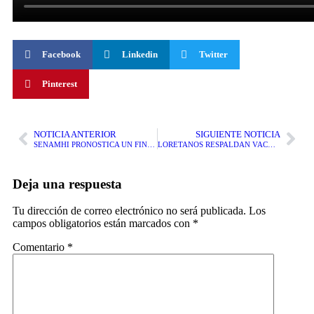
Facebook
Linkedin
Twitter
Pinterest
NOTICIA ANTERIOR
SIGUIENTE NOTICIA
SENAMHI PRONOSTICA UN FIN DE SEMANA SOLEADO Y CALUROSO PARA LORETO
LORETANOS RESPALDAN VACANCIA DE DINA BOLUARTE PERO CUESTIONAN A SU SUCESOR, JOSÉ JERÍ
Deja una respuesta
Tu dirección de correo electrónico no será publicada.
Los
campos obligatorios están marcados con
*
Comentario
*