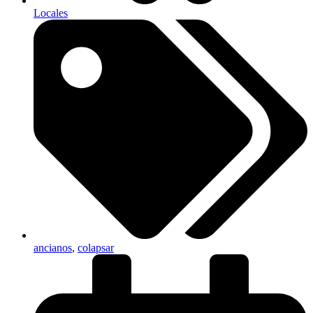
Locales
ancianos
,
colapsar