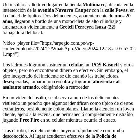
Un insólito asalto tuvo lugar en la tienda
Multimarc
, ubicada en la
intersección de la
avenida Navarro Cauper
con la
calle Pevas
, en
la ciudad de Iquitos. Dos delincuentes, aparentemente de
unos 20
años
, llegaron a bordo de una motocicleta de alto cilindraje y
amenazaron violentamente a
Gretell Ferreyra Isuza (22)
,
trabajadora del local.
[video_player file=”https://arpegio.com.pe/wp-
content/uploads/2024/12/WhatsApp-Video-2024-12-18-at-05.57.02-
1.mp4″]
Los ladrones lograron sustraer un
celular
, un
POS Kasnett
y otros
objetos, pero no encontraron dinero en efectivo. Sin embargo, el
giro inesperado del incidente se dio cuando las trabajadoras,
desesperadas, tomaron una
escoba
y lograron
ahuyentar al
asaltante armado
, obligándolo a retroceder.
En un video del asalto, se observa a uno de los delincuentes
vistiendo un poncho que algunos identifican como típico de ciertos
extranjeros, posiblemente colombianos. Llamó la atención un joven
cliente, ajeno a la escena, que permaneció completamente distraído
jugando
Free Fire
en su celular mientras ocurría el atraco.
Tras el robo, los delincuentes huyeron rápidamente con rumbo
desconocido. Al lugar acudieron efectivos de la
Policía de