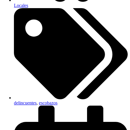
Locales
delincuentes
,
escobazos