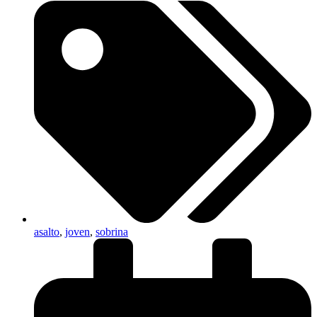
asalto
,
joven
,
sobrina