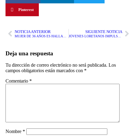
Pinterest
NOTICIA ANTERIOR
SIGUIENTE NOTICIA
MUJER DE 36 AÑOS ES HALLADA SIN VIDA EN SU VIVIENDA EN PUNCHANA
JÓVENES LORETANOS IMPULSAN SIEMBRA DE ÁRBOLES Y PLANTAS EN LAS CALLES DE IQUITOS
Deja una respuesta
Tu dirección de correo electrónico no será publicada.
Los
campos obligatorios están marcados con
*
Comentario
*
Nombre
*