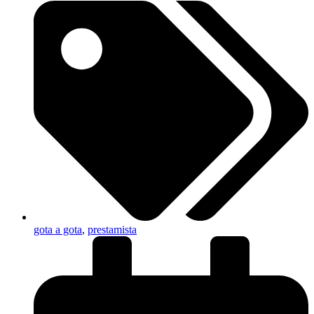
gota a gota
,
prestamista