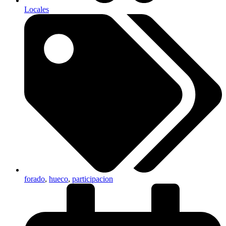
Locales
forado
,
hueco
,
participacion