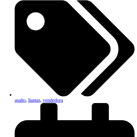
asalto
,
llantas
,
vendedora