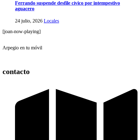
Ferrando suspende desfile cívico por intempestivo
aguacero
24 julio, 2026
Locales
[joan-now-playing]
Arpegio en tu móvil
contacto