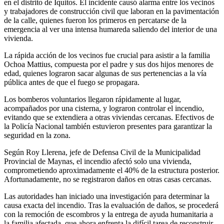
en el distrito de Iquitos. El incidente causó alarma entre los vecinos
y trabajadores de construcción civil que laboran en la pavimentación
de la calle, quienes fueron los primeros en percatarse de la
emergencia al ver una intensa humareda saliendo del interior de una
vivienda.
La rápida acción de los vecinos fue crucial para asistir a la familia
Ochoa Mattius, compuesta por el padre y sus dos hijos menores de
edad, quienes lograron sacar algunas de sus pertenencias a la vía
pública antes de que el fuego se propagara.
Los bomberos voluntarios llegaron rápidamente al lugar,
acompañados por una cisterna, y lograron controlar el incendio,
evitando que se extendiera a otras viviendas cercanas. Efectivos de
la Policía Nacional también estuvieron presentes para garantizar la
seguridad en la zona.
Según Roy Llerena, jefe de Defensa Civil de la Municipalidad
Provincial de Maynas, el incendio afectó solo una vivienda,
comprometiendo aproximadamente el 40% de la estructura posterior.
Afortunadamente, no se registraron daños en otras casas cercanas.
Las autoridades han iniciado una investigación para determinar la
causa exacta del incendio. Tras la evaluación de daños, se procederá
con la remoción de escombros y la entrega de ayuda humanitaria a
la familia afectada, que ahora enfrenta la difícil tarea de reconstruir