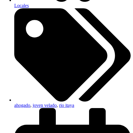
Locales
ahogado
,
joven velado
,
rio itaya