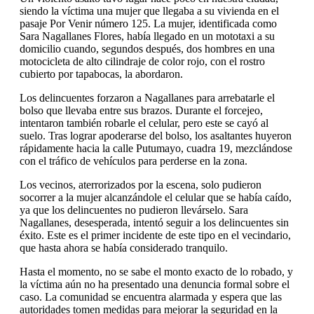
siendo la víctima una mujer que llegaba a su vivienda en el
pasaje Por Venir número 125. La mujer, identificada como
Sara Nagallanes Flores, había llegado en un mototaxi a su
domicilio cuando, segundos después, dos hombres en una
motocicleta de alto cilindraje de color rojo, con el rostro
cubierto por tapabocas, la abordaron.
Los delincuentes forzaron a Nagallanes para arrebatarle el
bolso que llevaba entre sus brazos. Durante el forcejeo,
intentaron también robarle el celular, pero este se cayó al
suelo. Tras lograr apoderarse del bolso, los asaltantes huyeron
rápidamente hacia la calle Putumayo, cuadra 19, mezclándose
con el tráfico de vehículos para perderse en la zona.
Los vecinos, aterrorizados por la escena, solo pudieron
socorrer a la mujer alcanzándole el celular que se había caído,
ya que los delincuentes no pudieron llevárselo. Sara
Nagallanes, desesperada, intentó seguir a los delincuentes sin
éxito. Este es el primer incidente de este tipo en el vecindario,
que hasta ahora se había considerado tranquilo.
Hasta el momento, no se sabe el monto exacto de lo robado, y
la víctima aún no ha presentado una denuncia formal sobre el
caso. La comunidad se encuentra alarmada y espera que las
autoridades tomen medidas para mejorar la seguridad en la