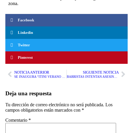
zona.
Facebook
Linkedin
Twitter
Pinterest
NOTICIA ANTERIOR
SIGUIENTE NOTICIA
SE INAUGURA “ITINI VERANO ECOLOGICO AMAZÓNICO”
BARRISTAS INTENTAN ASESINAR A RIVAL EN EL AEROPUERTO INTERNACIONAL FRANCISCO SEADA VIGNETA
Deja una respuesta
Tu dirección de correo electrónico no será publicada.
Los
campos obligatorios están marcados con
*
Comentario
*