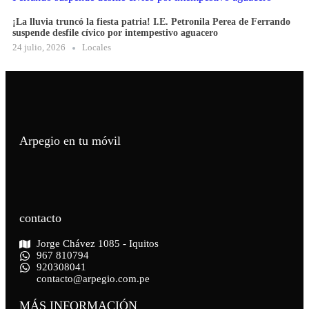
¡La lluvia truncó la fiesta patria! I.E. Petronila Perea de Ferrando
suspende desfile cívico por intempestivo aguacero
24 julio, 2026
Locales
Arpegio en tu móvil
contacto
Jorge Chávez 1085 - Iquitos
967 810794
920308041
contacto@arpegio.com.pe
MÁS INFORMACIÓN