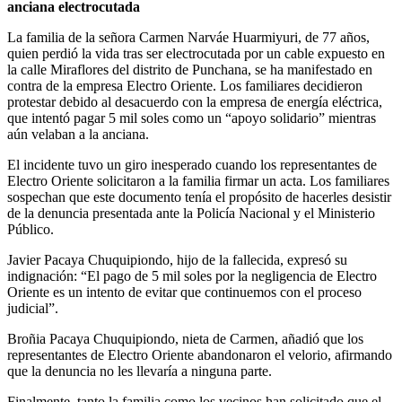
anciana electrocutada
La familia de la señora Carmen Narváe Huarmiyuri, de 77 años,
quien perdió la vida tras ser electrocutada por un cable expuesto en
la calle Miraflores del distrito de Punchana, se ha manifestado en
contra de la empresa Electro Oriente. Los familiares decidieron
protestar debido al desacuerdo con la empresa de energía eléctrica,
que intentó pagar 5 mil soles como un “apoyo solidario” mientras
aún velaban a la anciana.
El incidente tuvo un giro inesperado cuando los representantes de
Electro Oriente solicitaron a la familia firmar un acta. Los familiares
sospechan que este documento tenía el propósito de hacerles desistir
de la denuncia presentada ante la Policía Nacional y el Ministerio
Público.
Javier Pacaya Chuquipiondo, hijo de la fallecida, expresó su
indignación: “El pago de 5 mil soles por la negligencia de Electro
Oriente es un intento de evitar que continuemos con el proceso
judicial”.
Broñia Pacaya Chuquipiondo, nieta de Carmen, añadió que los
representantes de Electro Oriente abandonaron el velorio, afirmando
que la denuncia no les llevaría a ninguna parte.
Finalmente, tanto la familia como los vecinos han solicitado que el