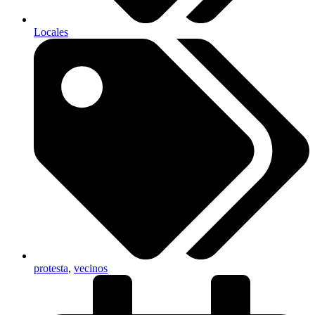
Locales
protesta
,
vecinos