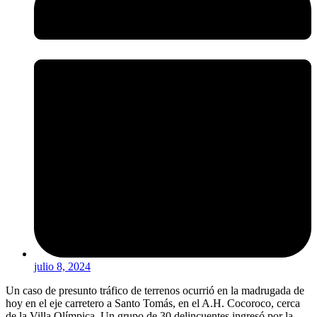
julio 8, 2024
Un caso de presunto tráfico de terrenos ocurrió en la madrugada de
hoy en el eje carretero a Santo Tomás, en el A.H. Cocoroco, cerca
de la Villa Olímpica. Un grupo de 30 delincuentes ingresó por la